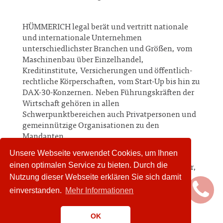
HÜMMERICH legal
berät und vertritt nationale
und internationale Unternehmen
unterschiedlichster Branchen und Größen, vom
Maschinenbau über Einzelhandel,
Kreditinstitute, Versicherungen und öffentlich-
rechtliche Körperschaften, vom Start-Up bis hin zu
DAX-30-Konzernen. Neben Führungskräften der
Wirtschaft gehören in allen
Schwerpunktbereichen auch Privatpersonen und
gemeinnützige Organisationen zu den
Mandanten.
Unsere Webseite verwendet Cookies, um Ihnen
einen optimalen Service zu bieten. Durch die
Am 26. Juni 2007 verstarb unser Kanzleigründer,
Nutzung dieser Webseite erklären Sie sich damit
Rechtsanwalt Prof. Dr. Klaus Hümmerich. Wir
werden ihm stets ein ehrendes Andenken
einverstanden.
Mehr Informationen
bewahren.
OK