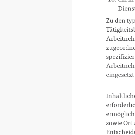
ein in
Diens
Zu den typ
Tätigkeits
Arbeitneh
zugeordnet
spezifizie
Arbeitneh
eingesetzt
Inhaltlich
erforderl
ermöglich
sowie Ort 
Entscheid