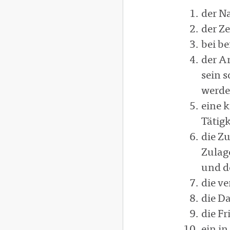
der N
der Ze
bei be
der Ar
sein 
werde
eine 
Tätigk
die Z
Zulag
und de
die ve
die D
die Fr