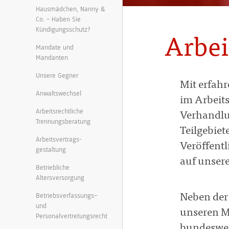
Hausmädchen, Nanny &
Co. – Haben Sie
Kündigungsschutz?
Arbei
Mandate und
Mandanten
Unsere Gegner
Mit erfah
Anwaltswechsel
im Arbeits
Arbeitsrechtliche
Verhandlu
Trennungsberatung
Teilgebiet
Arbeitsvertrags-
Veröffent
gestaltung
auf unser
Betriebliche
Altersversorgung
Betriebsverfassungs–
Neben der
und
unseren M
Personalvertretungsrecht
bundeswei