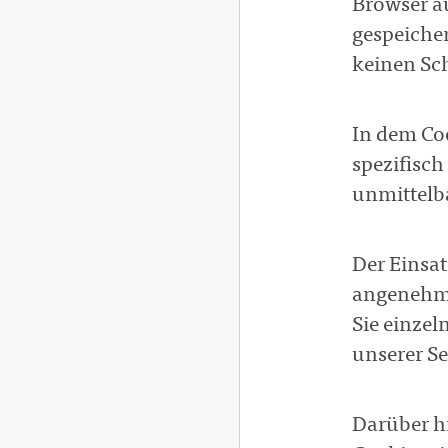
Browser au
gespeicher
keinen Sch
In dem Co
spezifisch
unmittelba
Der Einsat
angenehme
Sie einzel
unserer Se
Darüber h