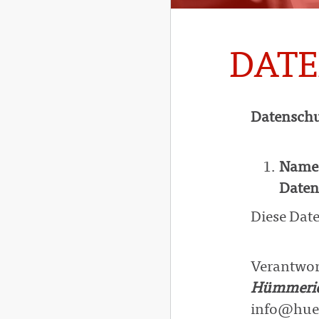
DAT
Datenschu
Name 
Daten
Diese Date
Verantwor
Hümmeric
info@huem