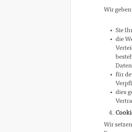
Wir geben 
Sie Ih
die W
Verte
beste
Daten
für de
Verpf
dies g
Vertra
Cooki
Wir setzen