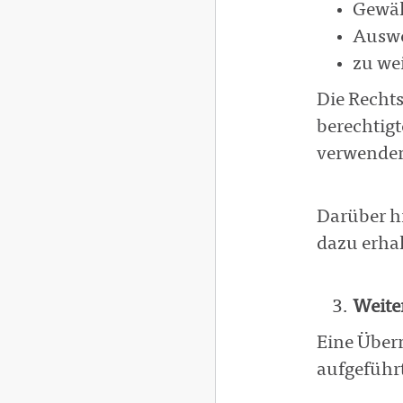
Gewäh
Auswe
zu we
Die Rechts
berechtigt
verwenden
Darüber h
dazu erhal
Weite
Eine Überm
aufgeführt