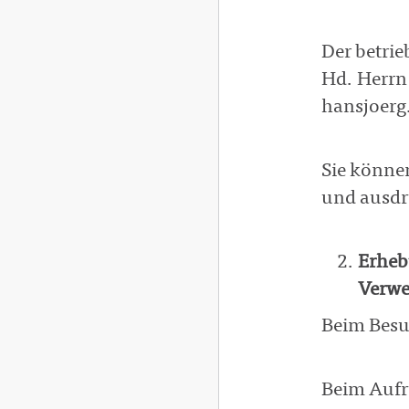
Der betri
Hd. Herrn
hansjoerg
Sie könne
und ausdr
Erheb
Verw
Beim Besu
Beim Aufr