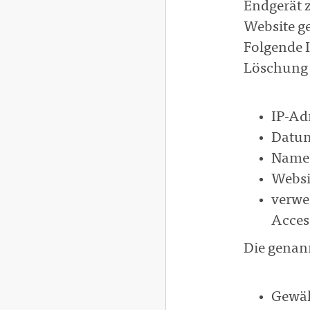
Endgerät 
Website ge
Folgende 
Löschung 
IP-Ad
Datum
Name 
Websit
verwe
Acces
Die genan
Gewäh