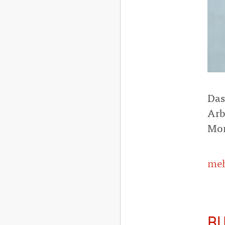
Das
Arb
Mon
meh
BU