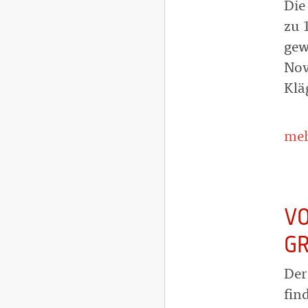
Die
zu 
gew
Nov
Klä
meh
VO
GR
Der
fin