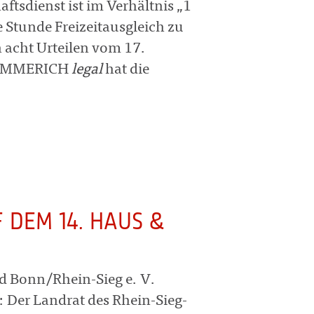
ftsdienst ist im Verhältnis „1
e Stunde Freizeitausgleich zu
 acht Urteilen vom 17.
 HÜMMERICH
legal
hat die
 DEM 14. HAUS &
N
d Bonn/Rhein-Sieg e. V.
: Der Landrat des Rhein-Sieg-