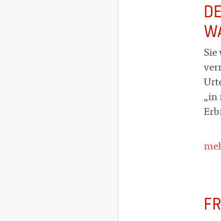
DE
WA
Sie
ver
Urt
„in 
Erb
meh
FR