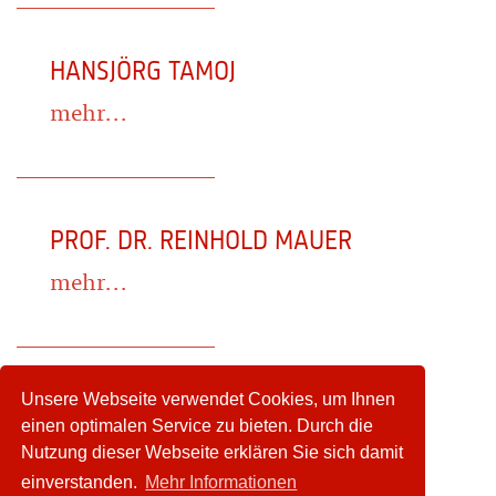
HANSJÖRG TAMOJ
mehr...
PROF. DR. REINHOLD MAUER
mehr...
Unsere Webseite verwendet Cookies, um Ihnen
WIEBKE JENNIFER POSMANN
einen optimalen Service zu bieten. Durch die
Nutzung dieser Webseite erklären Sie sich damit
mehr...
einverstanden.
Mehr Informationen