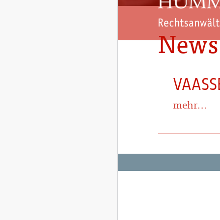
News
VAASS
mehr...