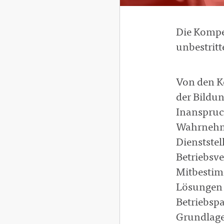
Die Kompe
unbestritt
Von den Ko
der Bildun
Inanspruch
Wahrnehmu
Dienststel
Betriebsv
Mitbestim
Lösungen f
Betriebspa
Grundlage