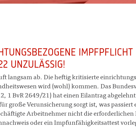
CHTUNGSBEZOGENE IMPFPFLICHT 
022 UNZULÄSSIG!
äuft langsam ab. Die heftig kritisierte einrichtun
dheitswesen wird (wohl) kommen. Das Bundesve
, 1 BvR 2649/21) hat einen Eilantrag abgelehnt.
für große Verunsicherung sorgt ist, was passier
schäftigte Arbeitnehmer nicht die erforderlichen
nachweis oder ein Impfunfähigkeitsattest vorl