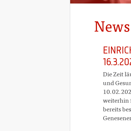
News
EINRI
16.3.2
Die Zeit l
und Gesun
10.02.2022
weiterhin 
bereits be
Genesenen