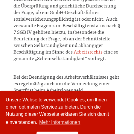
die Überprüfung und gerichtliche Durchsetzung
der Frage, ob ein GmbH-Geschäftsführer
sozialversicherungspflichtig ist oder nicht. Auch
verwandte Fragen zum Beschäftigtenstatus nach §
7 SGB IV gehören hierzu, insbesondere die
Beurteilung der Frage, ob an der Schnittstelle
zwischen Selbständigkeit und abhängiger
Beschäftigung im Sinne des
Arbeitsrechts
eine so
genannte „Scheinselbständigkeit“ vorliegt.
Bei der Beendigung des Arbeitsverhältnisses geht
es regelmäßig auch um die Vermeidung einer
Sperrfrist beim Arbeitslosengeld.
Unsere Webseite verwendet Cookies, um Ihnen
einen optimalen Service zu bieten. Durch die
Im Bereich der gesetzlichen Unfallversicherung
Nutzung dieser Webseite erklären Sie sich damit
besteht Expertise zu den beitragsrechtlichen
einverstanden.
Mehr Informationen
Fragen auf Arbeitgeberseite.