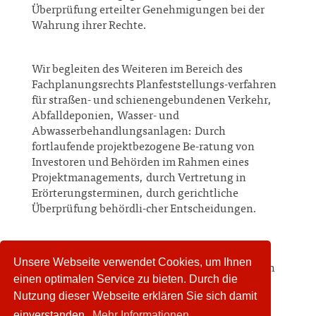
Überprüfung erteilter Genehmigungen bei der
Wahrung ihrer Rechte.
Wir begleiten des Weiteren im Bereich des
Fachplanungsrechts Planfeststellungs-verfahren
für straßen- und schienengebundenen Verkehr,
Abfalldeponien, Wasser- und
Abwasserbehandlungsanlagen: Durch
fortlaufende projektbezogene Be-ratung von
Investoren und Behörden im Rahmen eines
Projektmanagements, durch Vertretung in
Erörterungsterminen, durch gerichtliche
Überprüfung behördli-cher Entscheidungen.
Wir klären die bei Bau- und
Unsere Webseite verwendet Cookies, um Ihnen
Infrastrukturprojekten auftretenden rechtlichen
einen optimalen Service zu bieten. Durch die
Fragen der Durchführung einer
Nutzung dieser Webseite erklären Sie sich damit
Umweltverträglichkeitsprüfung sowie eines
einverstanden.
Mehr Informationen
Altlastenrisikomanagements.