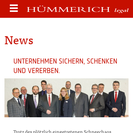
News
UNTERNEHMEN SICHERN, SCHENKEN
UND VERERBEN.
Trotz des plötzlich eingetretenen Schneechaos