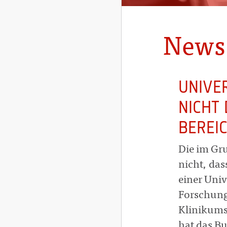
News
UNIVE
NICHT 
BEREI
Die im Gru
nicht, das
einer Univ
Forschung
Klinikums
hat das Bu