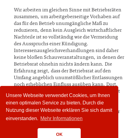
Wir arbeiten im gleichen Sinne mit Betriebsräten
zusammen, um arbeitgeberseitige Vorhaben auf
das für den Betrieb unumgängliche Maß zu
reduzieren, denn kein Ausgleich wirtschaftlicher
Nachteile ist so vollständig wie die Vermeidung
des Ausspruchs einer Kündigung.
Interessenausgleichsverhandlungen sind daher
keine bloßen Schauveranstaltungen, in denen der
Betriebsrat ohnehin nichts ändern kann. Die
Erfahrung zeigt, dass der Betriebsrat auf den
Umfang angeblich unumstößlicher Entlassungen
noch erheblichen Einfluss ausüben kann. Dort,
wo der Arbeitsplatzverlust unabwendbar ist, gilt
Unsere Webseite verwendet Cookies, um Ihnen
es, das
Arbeitsrecht
durch intelligente
einen optimalen Service zu bieten. Durch die
Sozialpläne und natürlich nicht zuletzt
Nutzung dieser Webseite erklären Sie sich damit
nachhaltige Abfindungszahlungen das Wort der
einverstanden.
Mehr Informationen
„Sozialverträglichkeit“ mit Leben zu füllen.
OK