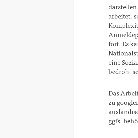
darstellen
arbeitet, 
Komplexit
Anmeldepfl
fort. Es k
Nationals
eine Sozia
bedroht se
Das Arbeit
zu google
ausländisc
ggfs. beh